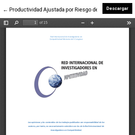
De
Descargar
Volver a los detalles del artículo
←
Productividad Ajustada por Riesgo de las Sucursale