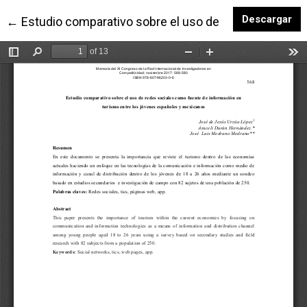
De
Descargar
Volver a los detalles del artículo
←
Estudio comparativo sobre el uso de redes sociales