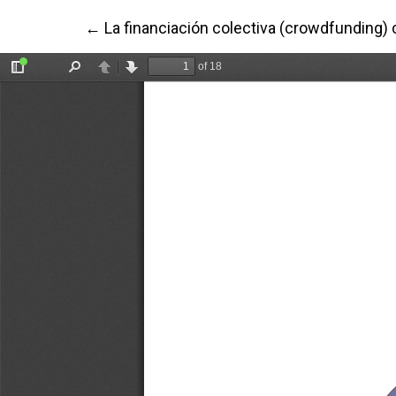
Volver a los detalles del artículo
←
La financiación colectiva (crowdfunding