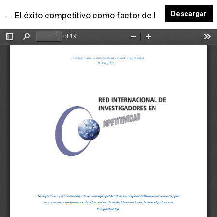
De
Descargar
Volver a los detalles del artículo
←
El éxito competitivo como factor de la responsabilida