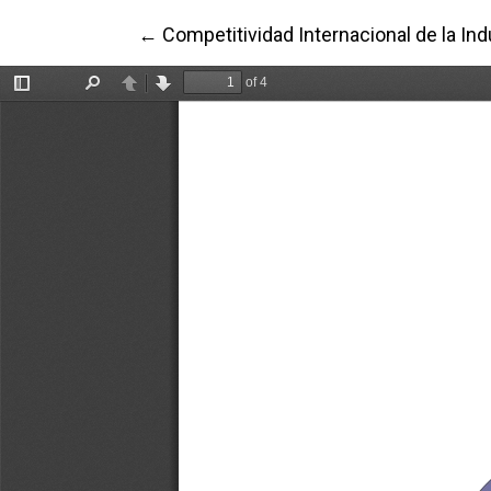
Volver a los detalles del artículo
←
Competitividad Internacional de la In