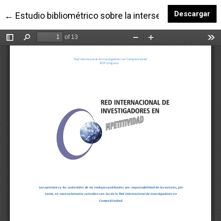
De
Descargar
Volver a los detalles del artículo
←
Estudio bibliométrico sobre la intersección entre marke