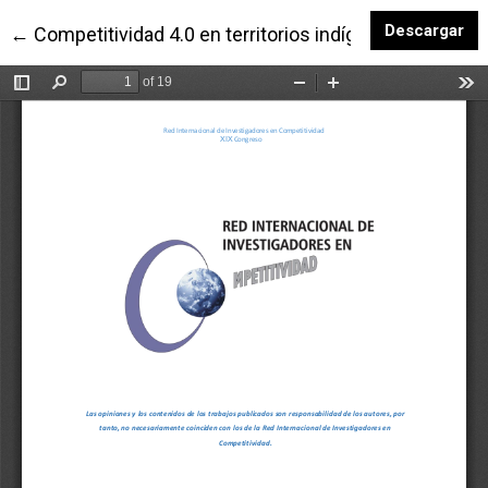
De
Descargar
Volver a los detalles del artículo
←
Competitividad 4.0 en territorios indígenas: Análisi