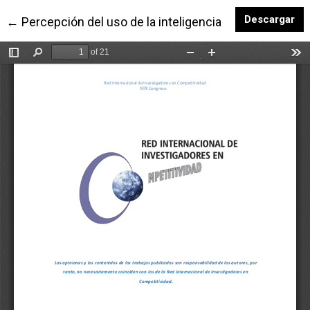
De
Descargar
Volver a los detalles del artículo
←
Percepción del uso de la inteligencia artificial genera