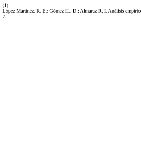
(1)
López Martínez, R. E.; Gómez H., D.; Almaraz R, I. Análisis empír
7
.