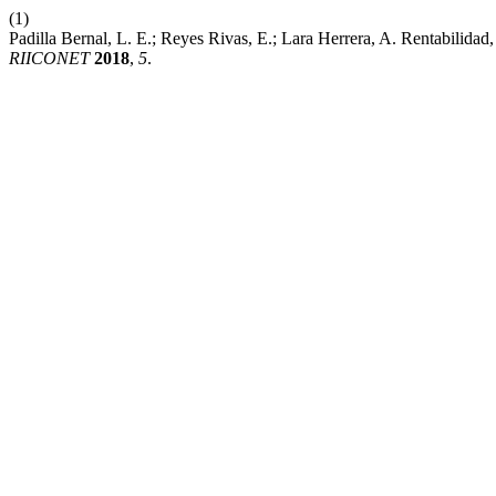
(1)
Padilla Bernal, L. E.; Reyes Rivas, E.; Lara Herrera, A. Rentabilid
RIICONET
2018
,
5
.