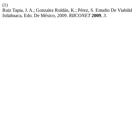
(1)
Ruiz Tapia, J. A.; Gonzalez Roldán, K.; Pérez, S. Estudio De Viabi
Ixtlahuaca, Edo. De México, 2009.
RIICONET
2009
,
3
.