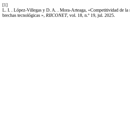
[1]
L. I. . López-Villegas y D. A. . Mora-Arteaga, «Competitividad de la
brechas tecnológicas »,
RIICONET
, vol. 18, n.º 19, jul. 2025.