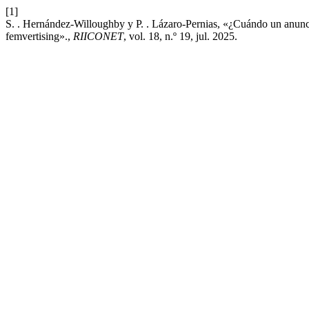
[1]
S. . Hernández-Willoughby y P. . Lázaro-Pernias, «¿Cuándo un anuncio 
femvertising».,
RIICONET
, vol. 18, n.º 19, jul. 2025.