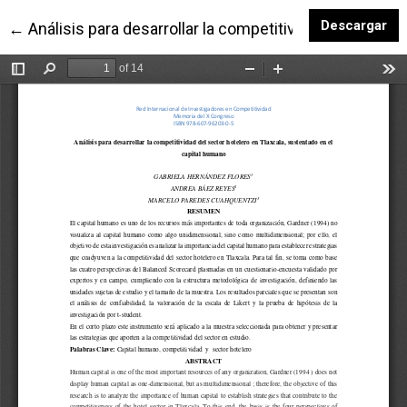
De
Descargar
Volver a los detalles del artículo
←
Análisis para desarrollar la competitividad del secto