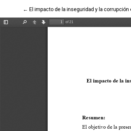
Volver a los detalles del artículo
←
El impacto de la inseguridad y la corrupció