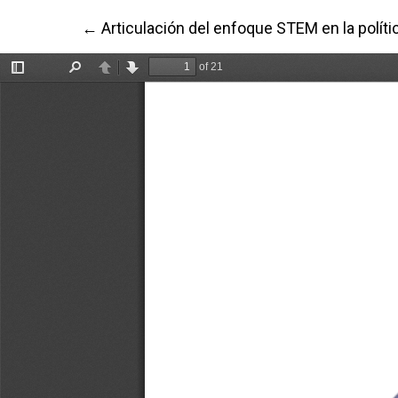
Volver a los detalles del artículo
←
Articulación del enfoque STEM en la políti