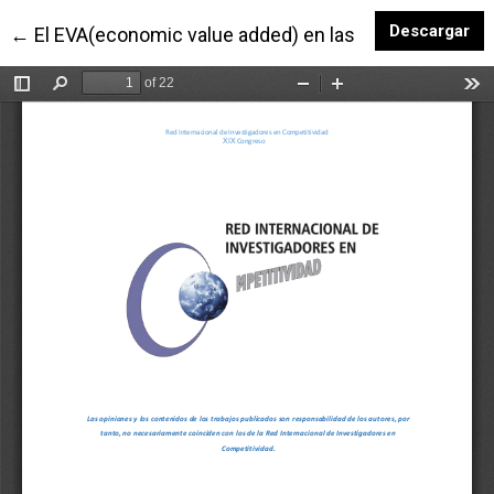
De
Descargar
Volver a los detalles del artículo
←
El EVA(economic value added) en las empresas de s