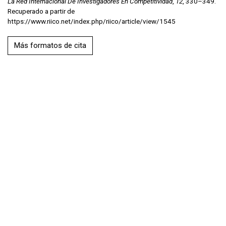
La Red Internacional De Investigadores En Competitividad
,
12
, 330–349.
Recuperado a partir de
https://www.riico.net/index.php/riico/article/view/1545
Más formatos de cita
Artículos similares
José Antonio Meraz Rodríguez, Francisco Javier
Ayvar Campos, Andrew Papadopoulos,
La competitividad del sector aeronáutico en
México: Incidencia de la I+D y la alta tecnología
,
Repositorio de la Red Internacional de
Investigadores en Competitividad: Vol. 12 (2018):
La competitividad como detonante para la mejora