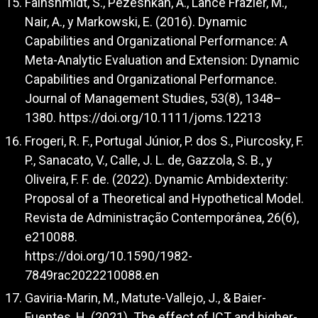
Fainshmidt, S., Pezeshkan, A., Lance Frazier, M.,
Nair, A., y Markowski, E. (2016). Dynamic
Capabilities and Organizational Performance: A
Meta-Analytic Evaluation and Extension: Dynamic
Capabilities and Organizational Performance.
Journal of Management Studies, 53(8), 1348–
1380.
https://doi.org/10.1111/joms.12213
Frogeri, R. F., Portugal Júnior, P. dos S., Piurcosky, F.
P., Sanacato, V., Calle, J. L. de, Gazzola, S. B., y
Oliveira, F. F. de. (2022). Dynamic Ambidexterity:
Proposal of a Theoretical and Hypothetical Model.
Revista de Administração Contemporânea, 26(6),
e210088.
https://doi.org/10.1590/1982-
7849rac2022210088.en
Gaviria-Marin, M., Matute-Vallejo, J., & Baier-
Fuentes, H. (2021). The effect of ICT and higher-