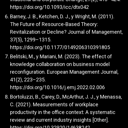
https://doi.org/10.1093/icc/dtx042
Barney, J. B., Ketchen, D. J., y Wright, M. (2011).
The Future of Resource-Based Theory:
Revitalization or Decline? Journal of Management,
37(5), 1299–1315.
https://doi.org/10.1177/0149206310391805
Belitski, M., y Mariani, M. (2023). The effect of
knowledge collaboration on business model
reconfiguration. European Management Journal,
41(2), 223–235.
https://doi.org/10.1016/j.emj.2022.02.006
Bortoluzzi, B., Carey, D., McArthur, J. J., y Menassa,
C. (2021). Measurements of workplace
productivity in the office context: A systematic
review and current industry insights [Other].
https://doi.org/10.32920/14638242