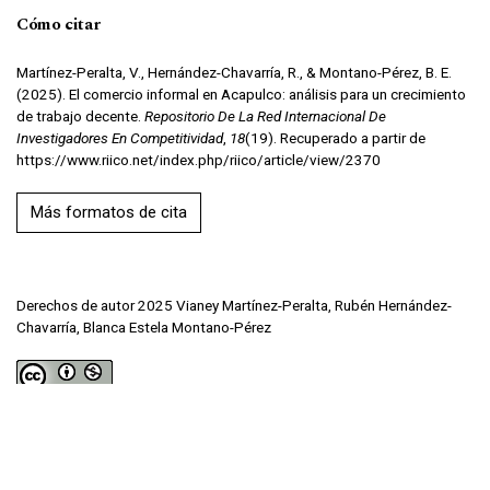
Cómo citar
Martínez-Peralta, V., Hernández-Chavarría, R., & Montano-Pérez, B. E.
(2025). El comercio informal en Acapulco: análisis para un crecimiento
de trabajo decente.
Repositorio De La Red Internacional De
Investigadores En Competitividad
,
18
(19). Recuperado a partir de
https://www.riico.net/index.php/riico/article/view/2370
Más formatos de cita
Derechos de autor 2025 Vianey Martínez-Peralta, Rubén Hernández-
Chavarría, Blanca Estela Montano-Pérez
Esta obra está bajo una licencia internacional
Creative Commons Atribución-NoComercial 4.0
.