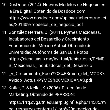
DosDoce. (2014). Nuevos Modelos de Negocio en
la Era Digital. Obtenido de Dosdoce.com:
https://www.dosdoce.com/upload/ficheros/notici
as/201409/modelos_de_negocio_pdf
González Herrera, C. (2011). Pymes Mexicanas,
Incubadores del Desarrollo y Crecimiento
Económico del México Actual. Obtenido de
Universidad Autónoma de San Luis Potosi:
https://cicsa.uaslp.mx/bvirtual/tesis/tesis/PYME
S_Mexicanas_Incubadoras_del_Desarrollo
_y_Crecimiento_Econ%C3%B3mico_del_M%C3%
A9xico_Actual/PYMES%20MEXICANAS.pdf
Kotler, P., & Keller, K. (2006). Dirección de
Marketing. Obtenido de PEARSON:
https://frrq.cvg.utn.edu.ar/pluginfile.php/14585/m
od_resource/content/1/libro%20direccion-de-