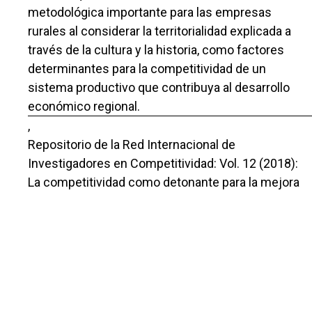
metodológica importante para las empresas
rurales al considerar la territorialidad explicada a
través de la cultura y la historia, como factores
determinantes para la competitividad de un
sistema productivo que contribuya al desarrollo
económico regional.
,
Repositorio de la Red Internacional de
Investigadores en Competitividad: Vol. 12 (2018):
La competitividad como detonante para la mejora
social ISBN 978-607-96203-0-7
Dolores Margarita Navarrete Zorrilla, Triso Javier
Hernández García, Alejandra Corichi Garcia,
Determinantes de la competitividad y productividad
de pymes y su relación con la Integración vertical
,