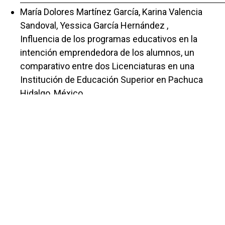
María Dolores Martínez García, Karina Valencia
Sandoval, Yessica García Hernández ,
Influencia de los programas educativos en la
intención emprendedora de los alumnos, un
comparativo entre dos Licenciaturas en una
Institución de Educación Superior en Pachuca
Hidalgo, México
,
Repositorio de la Red Internacional de
Investigadores en Competitividad: Vol. 16 (2022):
Transformación digital como propuesta de valor
para la competitividad ISBN 978-607-96203-0-11
Evelia López Meza, Yolanda Sánchez Torres, María
Dolores Martínez García,
Los sistemas agroalimentarios localizados: Un
enfoque metodológico sobre la cultura