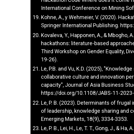
International Conference on Mining Sof
Kohne, A., y Wehmeier, V. (2020). Hack
Springer International Publishing.
https
Kovaleva, Y., Happonen, A., & Mbogho, 
hackathons: literature-based approache
Third Workshop on Gender Equality, Dive
19-26).
Le, P.B. and Vu, K.D. (2025), "Knowledg
collaborative culture and innovation pe
capacity", Journal of Asia Business Stud
https://doi.org/10.1108/JABS-11-2023
Le, P. B. (2023). Determinants of frugal
of leadership, knowledge sharing and col
Emerging Markets, 18(9), 3334-3353.
Le, P. B., Lei, H., Le, T. T., Gong, J., & Ha