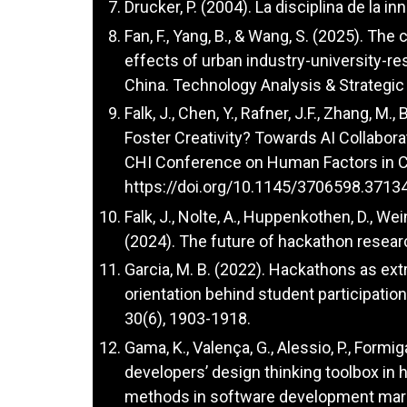
Drucker, P. (2004). La disciplina de la i
Fan, F., Yang, B., & Wang, S. (2025). T
effects of urban industry-university-re
China. Technology Analysis & Strategi
Falk, J., Chen, Y., Rafner, J.F., Zhang, M
Foster Creativity? Towards AI Collaborat
CHI Conference on Human Factors in 
https://doi.org/10.1145/3706598.3713
Falk, J., Nolte, A., Huppenkothen, D., Weinz
(2024). The future of hackathon resear
Garcia, M. B. (2022). Hackathons as extr
orientation behind student participatio
30(6), 1903-1918.
Gama, K., Valença, G., Alessio, P., Formig
developers’ design thinking toolbox in 
methods in software development mar