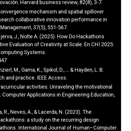
nnovación. Harvard business review, 82(8), 3-7.
he convergence mechanism and spatial spillover
search collaborative innovation performance in
c Management, 37(5), 551-567.
., Bjerva, J., Nolte A. (2025). How Do Hackathons
ive Evaluation of Creativity at Scale. En CHI 2025:
Computing Systems.
447
ierl, M., Gama, K., Spikol, D., ... & Hayden, L. B.
ch and practice. IEEE Access.
acurricular activities: Unraveling the motivational
n. Computer Applications in Engineering Education,
a, R., Neves, A., & Lacerda, N. (2023). The
hackathons: a study on the recurring design
athons. International Journal of Human–Computer