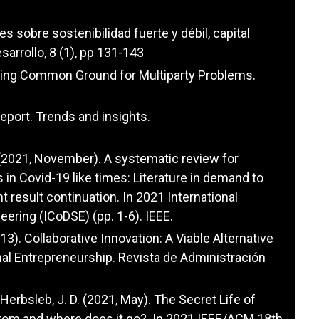
s sobre sostenibilidad fuerte y débil, capital
arrollo, 8 (1), pp 131-143
inding Common Ground for Multiparty Problems.
eport. Trends and insights.
. (2021, November). A systematic review for
n Covid-19 like times: Literature in demand to
result continuation. In 2021 International
ering (ICoDSE) (pp. 1-6). IEEE.
2013). Collaborative Innovation: A Viable Alternative
al Entrepreneurship. Revista de Administración
& Herbsleb, J. D. (2021, May). The Secret Life of
om and where does it go?. In 2021 IEEE/ACM 18th