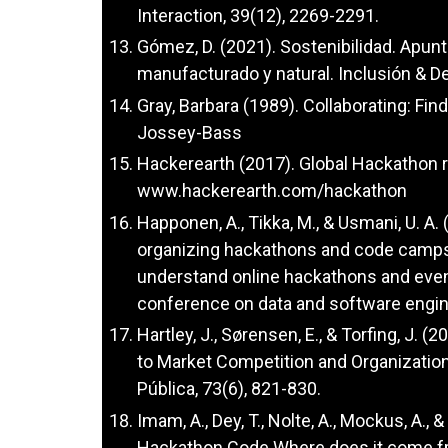
Interaction, 39(12), 2269-2291.
Gómez, D. (2021). Sostenibilidad. Apunte
manufacturado y natural. Inclusión & Des
Gray, Barbara (1989). Collaborating: F
Jossey-Bass
Hackerearth (2017). Global Hackathon r
www.hackerearth.com/hackathon
Happonen, A., Tikka, M., & Usmani, U. A
organizing hackathons and code camps i
understand online hackathons and event 
conference on data and software engine
Hartley, J., Sørensen, E., & Torfing, J. (
to Market Competition and Organization
Pública, 73(6), 821-830.
Imam, A., Dey, T., Nolte, A., Mockus, A., 
Hackathon Code Where does it come fr