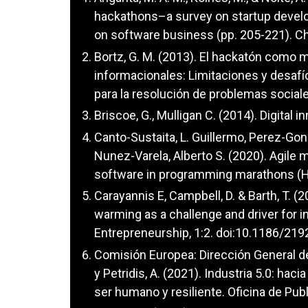
hackathons–a survey on startup develo
on software business (pp. 205-221). C
Bortz, G. M. (2013). El hackatón como 
informacionales: Limitaciones y desafí
para la resolución de problemas social
Briscoe, G., Mulligan C. (2014). Digita
Canto-Sustaita, L. Guillermo, Perez-Gon
Nunez-Varela, Alberto S. (2020). Agile
software in programming marathons (
Carayannis E, Campbell, D. & Barth, T. (
warming as a challenge and driver for i
Entrepreneurship, 1:2. doi:10.1186/21
Comisión Europea: Dirección General de 
y Petridis, A. (2021). Industria 5.0: hac
ser humano y resiliente. Oficina de Pub