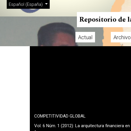
Menú de administración
Ir al menú de navegación principal
Ir al contenido principal
Ir al pie de página del sitio
Cambiar el idioma. El actual es:
Español (España)
Repositorio de 
Actual
Archivo
Menú principal
COMPETITIVIDAD GLOBAL
Vol. 6 Núm. 1 (2012): La arquitectura financiera e