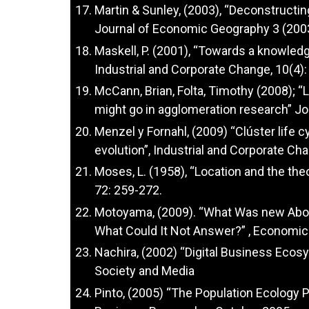
Martin & Sunley, (2003), “Deconstructin
Journal of Economic Geography 3 (2003
Maskell, P. (2001), “Towards a knowledg
Industrial and Corporate Change, 10(4):
McCann, Brian, Folta, Timothy (2008); 
might go in agglomeration research” J
Menzel y Fornahl, (2009) “Clúster life 
evolution”, Industrial and Corporate C
Moses, L. (1958), “Location and the the
72: 259-272.
Motoyama, (2009). “What Was new Abou
What Could It Not Answer?” , Economi
Nachira, (2002) “Digital Business Ec
Society and Media
Pinto, (2005) “The Population Ecology P