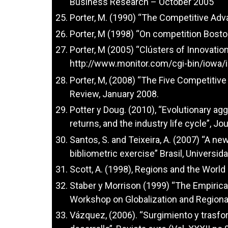
Business Research – October 2005
Porter, M. (1990) “The Competitive Adv
Porter, M (1998) “On competition Bost
Porter, M (2005) “Clústers of Innovatio
http://www.monitor.com/cgi-bin/iowa/
Porter, M, (2008) “The Five Competitiv
Review, January 2008.
Potter y Doug. (2010), “Evolutionary ag
returns, and the industry life cycle”, 
Santos, S. and Teixeira, A. (2007) “A new
bibliometric exercise” Brasil, Universid
Scott, A. (1998), Regions and the Worl
Staber y Morrison (1999) “The Empirical
Workshop on Globalization and Regiona
Vázquez, (2006). “Surgimiento y trasfo