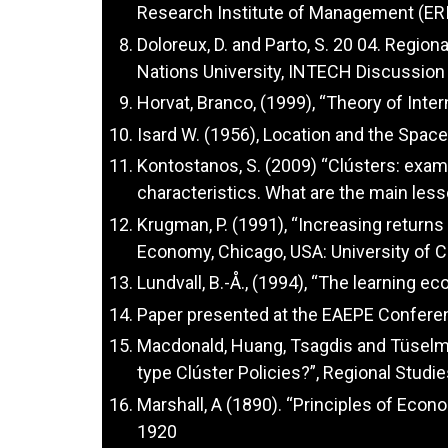
Research Institute of Management (E
Doloreux, D. and Parto, S. 20 04. Region
Nations University, INTECH Discussion
Horvat, Branco, (1999), “Theory of Inter
Isard W. (1956), Location and the Spac
Kontostanos, S. (2009) “Clústers: exami
characteristics. What are the main less
Krugman, P. (1991), “Increasing returns
Economy, Chicago, USA: University of C
Lundvall, B.-Å., (1994), “The learning 
Paper presented at the EAEPE Confere
Macdonald, Huang, Tsagdis and Tüselma
type Clúster Policies?”, Regional Studie
Marshall, A (1890). “Principles of Econ
1920