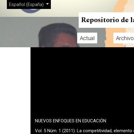
Menú de administración
Ir al menú de navegación principal
Ir al contenido principal
Ir al pie de página del sitio
Cambiar el idioma. El actual es:
Español (España)
Repositorio de 
Actual
Archivo
Menú principal
NUEVOS ENFOQUES EN EDUCACIÓN
Vol. 5 Núm. 1 (2011): La competitividad, elemento