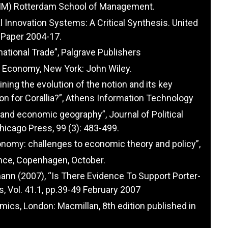
RIM) Rotterdam School of Management.
al Innovation Systems: A Critical Synthesis. United
 Paper 2004-17.
national Trade”, Palgrave Publishers
e Economy, New York: John Wiley.
ning the evolution of the notion and its key
on for Corallia?”, Athens Information Technology
 and economic geography”, Journal of Political
hicago Press, 99 (3): 483-499.
economy: challenges to economic theory and policy”,
nce, Copenhagen, October.
nn (2007), “Is There Evidence To Support Porter-
s, Vol. 41.1, pp.39-49 February 2007
omics, London: Macmillan, 8th edition published in