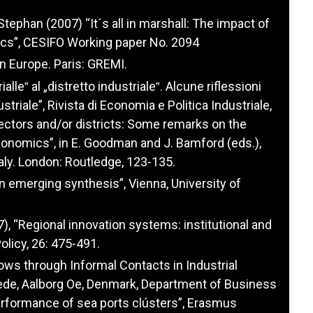
 Stephan (2007) “It´s all in marshall: The impact of
cs”, CESIFO Working paper No. 2094
en Europe. Paris: GREMI.
ialle‟ al „distretto industriale‟. Alcune riflessioni
striale”, Rivista di Economia e Politica Industriale,
 “Sectors and/or districts: Some remarks on the
conomics”, in E. Goodman and J. Bamford (eds.),
Italy. London: Routledge, 123-135.
an emerging synthesis”, Vienna, University of
97), “Regional innovation systems: institutional and
licy, 26: 475-491.
ows through Informal Contacts in Industrial
raede, Aalborg Oe, Denmark, Department of Business
erformance of sea ports clústers”, Erasmus