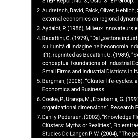
STEP Report No. 3., Oslo: STEP Group.
Audretsch, David, Falck, Oliver, Heblich,
external economies on regional dynami
Aydalot, P. (1986), Milieux Innovateurs 
Becattini, G. (1979), “Dal „settore industr
sull‟unità di indagine nell‟economia indu
I(1), reprinted as Becattini, G. (1989),
conceptual foundations of Industrial E
Small Firms and Industrial Districts in 
Bergman, (2008). “Clúster life-cycles: 
Economics and Business
Cooke, P., Uranga, M., Etxebarria, G. (19
organizational dimensions”, Research Po
Dahl y Pedersen, (2002), “Knowledge Fl
Clústers: Myths or Realities”, Fibierst
Studies De Langen P. W. (2004), “The p