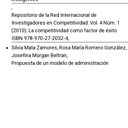
,
Repositorio de la Red Internacional de
Investigadores en Competitividad: Vol. 4 Núm. 1
(2010): La competitividad como factor de éxito
ISBN 978-970-27-2032-4,
Silvia Mata Zamores, Rosa María Romero González,
Josefina Morgan Beltran,
Propuesta de un modelo de administración
armónica como estrategia para compartir el
conocimiento
,
Repositorio de la Red Internacional de
Investigadores en Competitividad: Vol. 8 Núm. 1
(2014): Innovación y competitividad. Impulsores
del desarrollo. ISBN: 978-607-96203-0-3
Carla Carolina Pérez Hernández, Denise Gómez