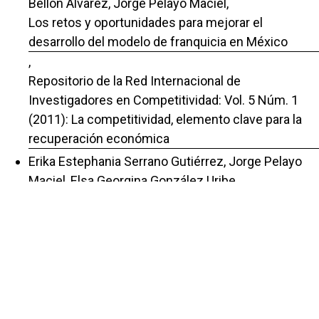
Bellon Álvarez, Jorge Pelayo Maciel,
Los retos y oportunidades para mejorar el
desarrollo del modelo de franquicia en México
,
Repositorio de la Red Internacional de
Investigadores en Competitividad: Vol. 5 Núm. 1
(2011): La competitividad, elemento clave para la
recuperación económica
Erika Estephania Serrano Gutiérrez, Jorge Pelayo
Maciel, Elsa Georgina González Uribe,
La relación de la responsabilidad social corporativa
y la competitividad internacional de la industria de
la moda en Jalisco.
,
Repositorio de la Red Internacional de
Investigadores en Competitividad: Vol. 13 (2019):
Los Retos de la Competitividad ante la Industria 4.0