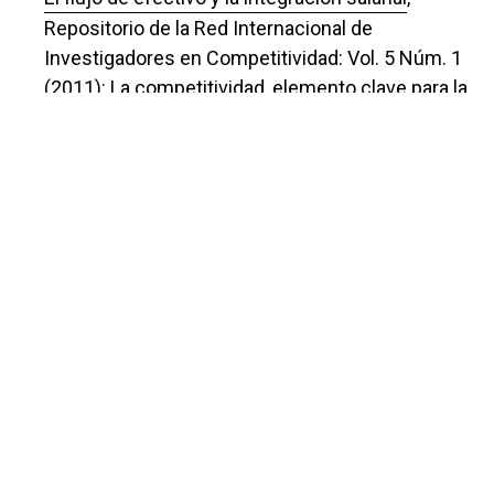
Repositorio de la Red Internacional de
Investigadores en Competitividad: Vol. 5 Núm. 1
(2011): La competitividad, elemento clave para la
recuperación económica
Andrea Báez Reyes, María Alejandra Cordero Lara,
Carlos Urbano Sánchez Sánchez,
Impacto generado en las microempresas
beneficiadas por el apoyo formación empresarial
del FONAES en el estado de Tlaxcala
,
Repositorio de la Red Internacional de
Investigadores en Competitividad: Vol. 3 Núm. 1
(2009): La competitividad como estrategia en
época de crisis ISBN 9789707649538