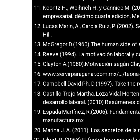
Koontz H., Weihrich H. y Cannice M. (20
empresarial. décimo cuarta edición, Me
Lucas Marín, A., García Ruiz, P. (2002).
Hill.
McGregor D.(1960).The human side of e
Reeve (1994). La motivación laboral y
Clayton A.(1980).Motivación según Clay
www.servirparaganar.com.mx/.../teoria-
Camobell David Ph. D.(1997). Take the roa
Castillo Trejo Martha, Loza Vidal Horten
desarrollo laboral. (2010) Resúmenes 
Espada Martínez, R.(2006). Fundamentaci
manufactura.mx
Marina J. A. (2011). Los secretos de la 
Likert, R. (1968).El factor humano en la