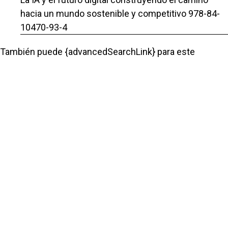
hacia un mundo sostenible y competitivo 978-84-
10470-93-4
También puede {advancedSearchLink} para este
artículo.
Artículos más leídos del mismo
autor/a
Priscila Ortega-Gómez, Zoe T. Infante-Jiménez,
Carlos Francisco Ortiz-Paniagua,
Análisis de las exportaciones de los productos
agrícolas orgánicos de México en Estados Unidos
en el contexto del T-MEC y los ODS