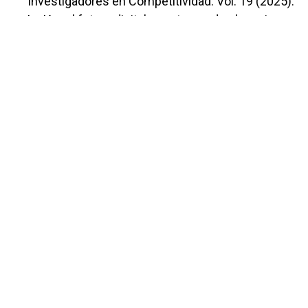
Investigadores en Competitividad: Vol. 19 (2025):
La IA y el futuro digital construyendo el camino
hacia un mundo sostenible y competitivo 978-84-
10470-93-4