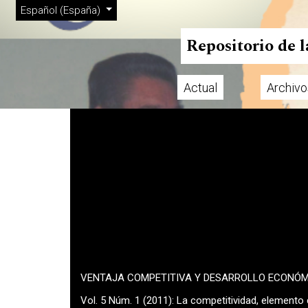
Menú de administración
Ir al menú de navegación principal
Ir al contenido principal
Ir al pie de página del sitio
Cambiar el idioma. El actual es:
Español (España)
Repositorio de 
Actual
Archivo
Menú principal
VENTAJA COMPETITIVA Y DESARROLLO ECONÓ
Vol. 5 Núm. 1 (2011): La competitividad, elemento