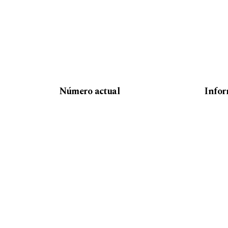
Número actual
Info
Para 
Para 
Para 
Política de acceso abierto