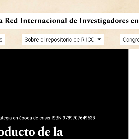
la Red Internacional de Investigadores e
s
Sobre el repositorio de RIICO
Congr
rategia en época de crisis ISBN 9789707649538
oducto de la