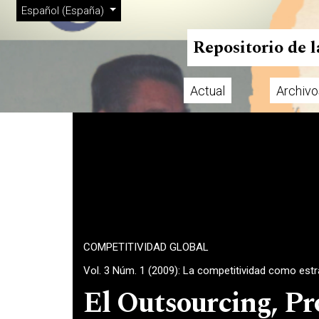
Menú de administración
Ir al menú de navegación principal
Ir al contenido principal
Ir al pie de página del sitio
Cambiar el idioma. El actual es:
Español (España)
Repositorio de 
Actual
Archivo
Menú principal
COMPETITIVIDAD GLOBAL
Vol. 3 Núm. 1 (2009): La competitividad como est
El Outsourcing, Pr