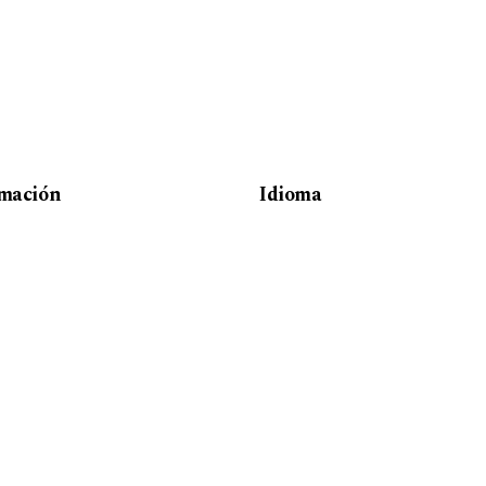
rmación
Idioma
lectores/as
English
autores/as
Español (España)
bibliotecarios/as