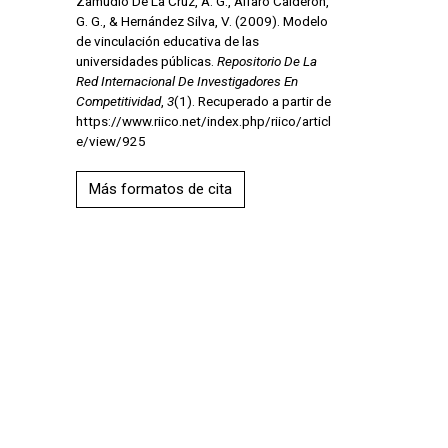
Zamudio De La Cruz, A. G., Alfaro Calderón,
G. G., & Hernández Silva, V. (2009). Modelo
de vinculación educativa de las
universidades públicas.
Repositorio De La
Red Internacional De Investigadores En
Competitividad
,
3
(1). Recuperado a partir de
https://www.riico.net/index.php/riico/articl
e/view/925
Más formatos de cita