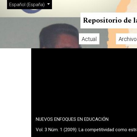
Menú de administración
Ir al menú de navegación principal
Ir al contenido principal
Ir al pie de página del sitio
Cambiar el idioma. El actual es:
Español (España)
Repositorio de 
Actual
Archivo
Menú principal
NUEVOS ENFOQUES EN EDUCACIÓN
Vol. 3 Núm. 1 (2009): La competitividad como est