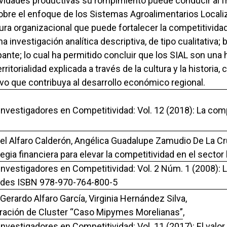
ividades productivas su rompimiento puede conducir al fra
re el enfoque de los Sistemas Agroalimentarios Locali
tura organizacional que puede fortalecer la competitivid
una investigación analítica descriptiva, de tipo cualitativa
ante; lo cual ha permitido concluir que los SIAL son un
rritorialidad explicada a través de la cultura y la histori
vo que contribuya al desarrollo económico regional.
 Investigadores en Competitividad: Vol. 12 (2018): La co
iel Alfaro Calderón, Angélica Guadalupe Zamudio De La Cr
ia financiera para elevar la competitividad en el sector
 Investigadores en Competitividad: Vol. 2 Núm. 1 (2008): 
idades ISBN 978-970-764-800-5
 Gerardo Alfaro García, Virginia Hernández Silva,
egración de Cluster “Caso Mipymes Morelianas”
,
Investigadores en Competitividad: Vol. 11 (2017): El valo