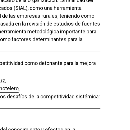
caso de la organización. La finalidad del
zados (SIAL), como una herramienta
ad de las empresas rurales, teniendo como
; basada en la revisión de estudios de fuentes
a herramienta metodológica importante para
a, como factores determinantes para la
mpetitividad como detonante para la mejora
uz,
 hotelero
,
Los desafíos de la competitividad sistémica:
r del conocimiento y efectos en la