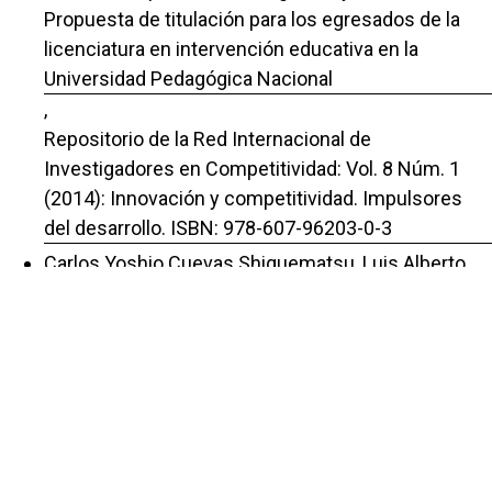
Propuesta de titulación para los egresados de la
licenciatura en intervención educativa en la
Universidad Pedagógica Nacional
,
Repositorio de la Red Internacional de
Investigadores en Competitividad: Vol. 8 Núm. 1
(2014): Innovación y competitividad. Impulsores
del desarrollo. ISBN: 978-607-96203-0-3
Carlos Yoshio Cuevas Shiguematsu, Luis Alberto
Bellon Álvarez, Jorge Pelayo Maciel,
Los retos y oportunidades para mejorar el
desarrollo del modelo de franquicia en México
,
Repositorio de la Red Internacional de
Investigadores en Competitividad: Vol. 5 Núm. 1
(2011): La competitividad, elemento clave para la