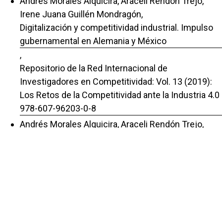
Andrés Morales Alquicira, Araceli Rendón Trejo,
Irene Juana Guillén Mondragón,
Digitalización y competitividad industrial. Impulso
gubernamental en Alemania y México
,
Repositorio de la Red Internacional de
Investigadores en Competitividad: Vol. 13 (2019):
Los Retos de la Competitividad ante la Industria 4.0
978-607-96203-0-8
Andrés Morales Alquicira, Araceli Rendón Trejo,
Irene Juana Guillén Mondragón,
Cuarta revolución industrial e innovación disruptiva
en empresas productoras de calzado
multinacionales y mexicanas.
,
Repositorio de la Red Internacional de
Investigadores en Competitividad: Vol. 12 (2018):