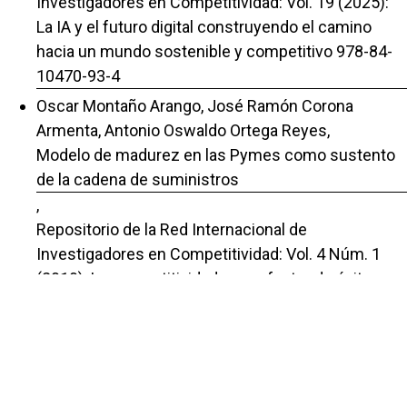
Investigadores en Competitividad: Vol. 19 (2025):
La IA y el futuro digital construyendo el camino
hacia un mundo sostenible y competitivo 978-84-
10470-93-4
Oscar Montaño Arango, José Ramón Corona
Armenta, Antonio Oswaldo Ortega Reyes,
Modelo de madurez en las Pymes como sustento
de la cadena de suministros
,
Repositorio de la Red Internacional de
Investigadores en Competitividad: Vol. 4 Núm. 1
(2010): La competitividad como factor de éxito
ISBN 978-970-27-2032-4,
José Ramón Corona Armenta, Oscar Montaño
Arango, Héctor Rivera Gómez,
La medición de la innovación a través de Métodos
Multicriterio: El caso de una pequeña empresa