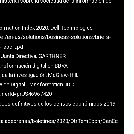
isterial sobre la sociedad de la Información de
formation Index 2020. Dell Technologies
et/en-us/solutions/business-solutions/briefs-
-report.pdf
a Junta Directiva. GARTHNER
ansformación digital en BBVA.
 de la investigación. McGraw-Hill.
ide Digital Transformation. IDC.
ainerId=prUS46967420
tados definitivos de los censos económicos 2019.
/saladeprensa/boletines/2020/OtrTemEcon/CenEc