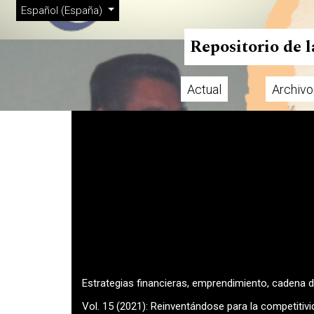
Menú de administración
Ir al menú de navegación principal
Ir al contenido principal
Ir al pie de página del sitio
Cambiar el idioma. El actual es:
Español (España)
Repositorio de 
Actual
Archivo
Menú principal
Estrategias financieras, emprendimiento, cadena de
Vol. 15 (2021): Reinventándose para la competit