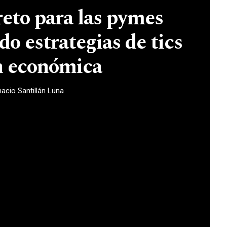
reto para las pymes
o estrategias de tics
ón económica
nacio Santillán Luna