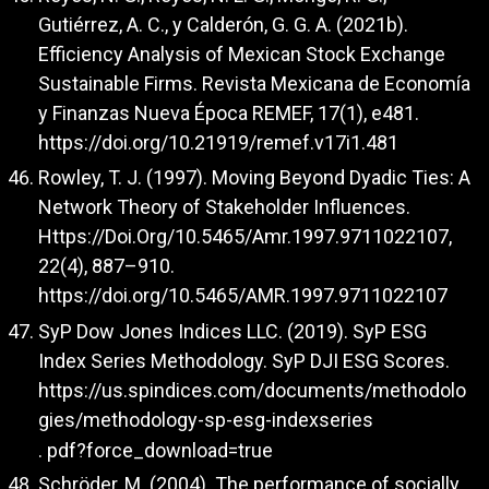
Gutiérrez, A. C., y Calderón, G. G. A. (2021b).
Efficiency Analysis of Mexican Stock Exchange
Sustainable Firms. Revista Mexicana de Economía
y Finanzas Nueva Época REMEF, 17(1), e481.
https://doi.org/10.21919/remef.v17i1.481
Rowley, T. J. (1997). Moving Beyond Dyadic Ties: A
Network Theory of Stakeholder Influences.
Https://Doi.Org/10.5465/Amr.1997.9711022107,
22(4), 887–910.
https://doi.org/10.5465/AMR.1997.9711022107
SyP Dow Jones Indices LLC. (2019). SyP ESG
Index Series Methodology. SyP DJI ESG Scores.
https://us.spindices.com/documents/methodolo
gies/methodology-sp-esg-indexseries
. pdf?force_download=true
Schröder, M. (2004). The performance of socially