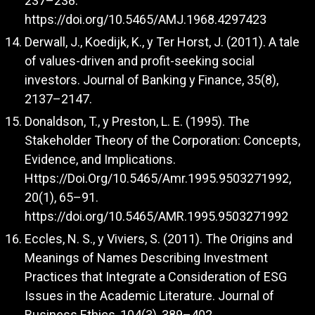
237–238.
https://doi.org/10.5465/AMJ.1968.4297423
Derwall, J., Koedijk, K., y Ter Horst, J. (2011). A tale
of values-driven and profit-seeking social
investors. Journal of Banking y Finance, 35(8),
2137–2147.
Donaldson, T., y Preston, L. E. (1995). The
Stakeholder Theory of the Corporation: Concepts,
Evidence, and Implications.
Https://Doi.Org/10.5465/Amr.1995.9503271992,
20(1), 65–91.
https://doi.org/10.5465/AMR.1995.9503271992
Eccles, N. S., y Viviers, S. (2011). The Origins and
Meanings of Names Describing Investment
Practices that Integrate a Consideration of ESG
Issues in the Academic Literature. Journal of
Business Ethics, 104(3), 389–402.