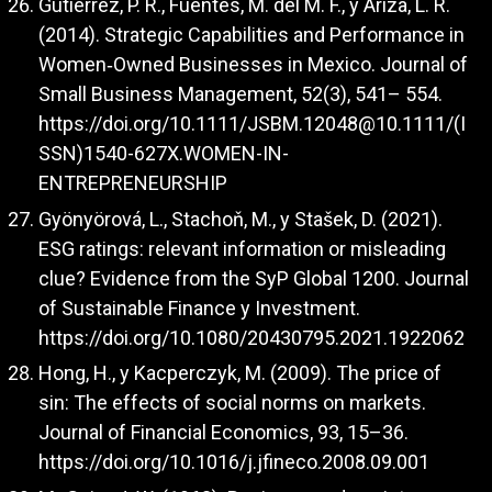
Gutiérrez, P. R., Fuentes, M. del M. F., y Ariza, L. R.
(2014). Strategic Capabilities and Performance in
Women‐Owned Businesses in Mexico. Journal of
Small Business Management, 52(3), 541– 554.
https://doi.org/10.1111/JSBM.12048@10.1111/(I
SSN)1540-627X.WOMEN-IN-
ENTREPRENEURSHIP
Gyönyörová, L., Stachoň, M., y Stašek, D. (2021).
ESG ratings: relevant information or misleading
clue? Evidence from the SyP Global 1200. Journal
of Sustainable Finance y Investment.
https://doi.org/10.1080/20430795.2021.1922062
Hong, H., y Kacperczyk, M. (2009). The price of
sin: The effects of social norms on markets.
Journal of Financial Economics, 93, 15–36.
https://doi.org/10.1016/j.jfineco.2008.09.001