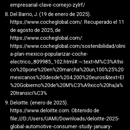
empresarial-clave-cornejo-zylrf/
Del Barrio, J. (19 de enero de 2025).
https://www.cocheglobal.com/
. Recuperado el 11
de agosto de 2025, de
https://www.cocheglobal.com/:
https://www.cocheglobal.com/sostenibilidad/olini
a-plan-mexico-popularizar-coche-
electrico_809985_102.html#:~:text=M%C3%A9xi
co%20pone%20en%20marcha%20un,100%25%20
mexicanos%20desde%204.200%20euros&text=El
%20Gobierno%20de%20M%C3%A9xico%20ha,la%
20transici%C3%
Deloitte. (enero de 2025).
https://www.deloitte.com
. Obtenido de
file:///D:/Users/UAMI/Downloads/deloitte-2025-
global-automotive-consumer-study-january-