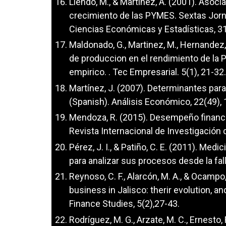
Liendo, M., & Martínez, A. (2001). Asocia
crecimiento de las PYMES. Sextas Jorn
Ciencias Económicas y Estadísticas, 3
Maldonado, G., Martinez, M., Hernandez, 
de produccion en el rendimiento de la
empirico. . Tec Empresarial. 5(1), 21-32.
Martínez, J. (2007). Determinantes par
(Spanish). Análisis Económico, 22(49),
Mendoza, R. (2015). Desempeño financ
Revista Internacional de Investigación
Pérez, J. I., & Patiño, C. E. (2011). Me
para analizar sus procesos desde la falla
Reynoso, C. F., Alarcón, M. A., & Ocampo
business in Jalisco: therir evolution, 
Finance Studies, 5(2),27-43.
Rodríguez, M. G., Arzate, M. C., Ernesto, 