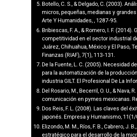
Botello, C. S., & Delgado, C. (2003). An
micros, pequeñas, medianas y grandes e
Arte Y Humanidades, , 1287-95.
Bribiescas, F. A., & Romero, I. F. (2014)
competitividad en el sector industrial 
Juárez, Chihuahua, México y El Paso, T
Finanzas (RIAF), 7(1), 113-131.
De la Fuente, L. C. (2005). Necesidad d
para la automatización de la producció
industria GILT. El Profesional De La Inf
Del Rosario, M., Becerril, O. U., & Nava,
comunicación en pymes mexicanas. Revi
Dos Reis, F. L. (2008). Las claves del é
japonés. Empresa y Humanismo, 11(1/0
Elizondo, M. M., Ríos, F. B., Cabrero, J. B
estratégico para el desarrollo de la m