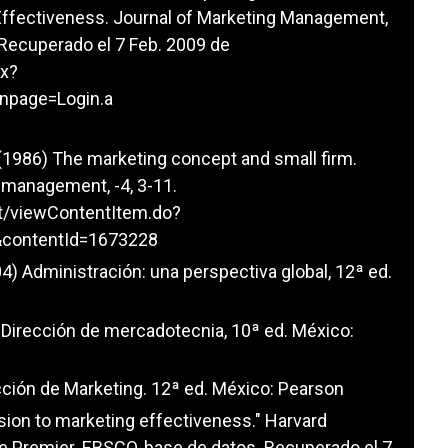
Effectiveness. Journal of Marketing Management,
 Recuperado el 7 Feb. 2009 de
px?
npage=Login.a
. (1986) The marketing concept and small firm.
 management, -4, 3-11.
t/viewContentItem.do?
&contentId=1673228
4) Administración: una perspectiva global, 12ª ed.
. Dirección de mercadotecnia, 10ª ed. México:
rección de Marketing. 12ª ed. México: Pearson
ssion to marketing effectiveness." Harvard
 Premier. EBSCO, base de datos. Recuperado el 7