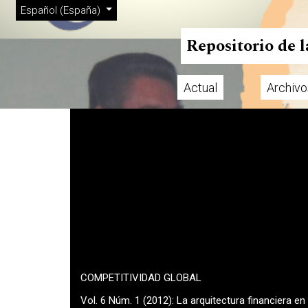
Menú de administración
Ir al menú de navegación principal
Ir al contenido principal
Ir al pie de página del sitio
Cambiar el idioma. El actual es:
Español (España)
Repositorio de 
Actual
Archivo
Menú principal
COMPETITIVIDAD GLOBAL
Vol. 6 Núm. 1 (2012): La arquitectura financiera e