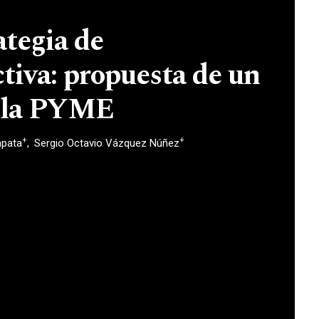
ategia de
tiva: propuesta de un
a la PYME
+
+
apata
Sergio Octavio Vázquez Núñez