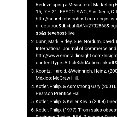
Redeveloping a Measure of Marketing 
15,. 7 – 21 . EBSCO. SWC, San Diego, C.
http://search.ebscohost.com/login.as
direct=true&db=buh&AN=2702865&logi
sp&site=ehost-live
Dunn, Mark. Birley, Sue. Nordurn, David
International Journal of commerce and
http://www.emeraldinsight.com/Insigh
contentType=Article&hdAction=lnkpdf
Koontz, Harold. &Weinhrich, Heinz. (200
México: McGraw Hill.
Kotler, Philip. & Asmstrong Gary (2001)
Pearson Prentice Hall.
Kotler, Philip. & Keller Kevin (2004) Di
Kotler, Philip. (1977) "From sales obse
Business Review 55.6. Business Source