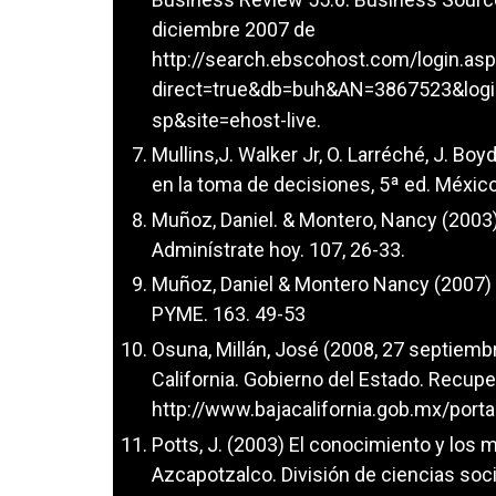
diciembre 2007 de
http://search.ebscohost.com/login.as
direct=true&db=buh&AN=3867523&logi
sp&site=ehost-live.
Mullins,J. Walker Jr, O. Larréché, J. Bo
en la toma de decisiones, 5ª ed. México
Muñoz, Daniel. & Montero, Nancy (2003)
Adminístrate hoy. 107, 26-33.
Muñoz, Daniel & Montero Nancy (2007) S
PYME. 163. 49-53
Osuna, Millán, José (2008, 27 septiemb
California. Gobierno del Estado. Recup
http://www.bajacalifornia.gob.mx/port
Potts, J. (2003) El conocimiento y los
Azcapotzalco. División de ciencias soci