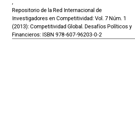
,
Repositorio de la Red Internacional de
Investigadores en Competitividad: Vol. 7 Núm. 1
(2013): Competitividad Global. Desafíos Políticos y
Financieros: ISBN 978-607-96203-0-2
Alejandro Rodriguez Vazquez, Fabian Ojeda Perez,
Silvia Zulema Márquez Campos,
Planeación estratégica laboral en las MIPYMES, del
municipio de Tecomán, Colima.
,
Repositorio de la Red Internacional de
Investigadores en Competitividad: Vol. 11 (2017): El
valor del conocimiento y efectos en la
competitividad: ISBN 978-607-96203-0-6
Hugo Martín Moreno Zacarías, Roberto Espíritu
Olmos, Héctor Priego Huertas,