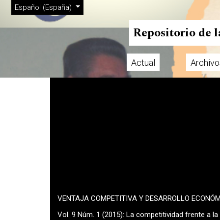
Menú de administración
Ir al menú de navegación principal
Ir al contenido principal
Ir al pie de página del sitio
Cambiar el idioma. El actual es:
Español (España)
Repositorio de 
Actual
Archivo
Menú principal
VENTAJA COMPETITIVA Y DESARROLLO ECONÓ
Vol. 9 Núm. 1 (2015): La competitividad frente a l