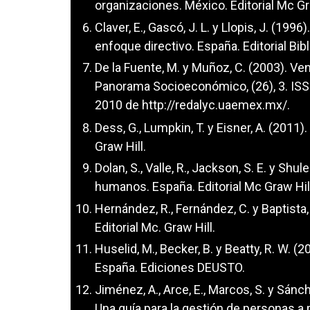
organizaciones. México. Editorial Mc Gr
Claver, E., Gascó, J. L. y Llopis, J. (1
enfoque directivo. España. Editorial Bi
De la Fuente, M. y Muñoz, C. (2003). Ve
Panorama Socioeconómico, (26), 3. IS
2010 de
http://redalyc.uaemex.mx/
.
Dess, G., Lumpkin, T. y Eisner, A. (2011
Graw Hill.
Dolan, S., Valle, R., Jackson, S. E. y Shu
humanos. España. Editorial Mc Graw Hil
Hernández, R., Fernández, C. y Baptista,
Editorial Mc. Graw Hill.
Huselid, M., Becker, B. y Beatty, R. W. 
España. Ediciones DEUSTO.
Jiménez, A., Arce, E., Marcos, S. y Sán
Una guía para la gestión de personas a p