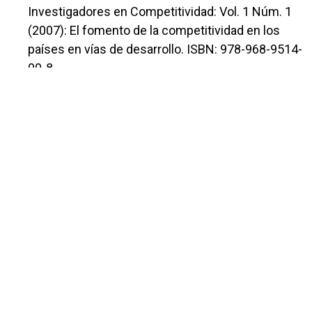
Investigadores en Competitividad: Vol. 1 Núm. 1
(2007): El fomento de la competitividad en los
países en vías de desarrollo. ISBN: 978-968-9514-
00-8
Juan Manuel Zamora Mendoza, Miguel Ángel
Medina Romero, Víctor Antonio Acevedo Valerio,
UNA REFLEXIÓN EPISTEMOLÓGICA DE CULTURA
,
Repositorio de la Red Internacional de
Investigadores en Competitividad: Vol. 9 Núm. 1
(2015): La competitividad frente a la incertidumbre
global: 978-607-96203-4
Victor Antonio Acevedo Valerio, Miguel Àngel
Medina Romero,
Hacia una política acuícola exitosa para el
desarrollo económico regional de México
,