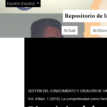
Menú de administración
Ir al menú de navegación principal
Ir al contenido principal
Ir al pie de página del sitio
Cambiar el idioma. El actual es:
Español (España)
Repositorio de 
Actual
Archivo
Menú principal
GESTIÓN DEL CONOCIMIENTO Y CREACIÓN DE V
Vol. 4 Núm. 1 (2010): La competitividad como fac