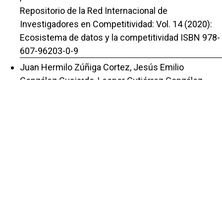
Repositorio de la Red Internacional de
Investigadores en Competitividad: Vol. 14 (2020):
Ecosistema de datos y la competitividad ISBN 978-
607-96203-0-9
Juan Hermilo Zúñiga Cortez, Jesús Emilio
González Guajardo, Leonor Gutiérrez González,
Evaluación del clima organizacional de la empresa
Compañía Industrial, S.A. de C.V.
,
Repositorio de la Red Internacional de
Investigadores en Competitividad: Vol. 4 Núm. 1
(2010): La competitividad como factor de éxito
ISBN 978-970-27-2032-4,
Jesùs Emilio González Guajardo, Juan Hermilo
Zúñiga Cortez, Leonor Gutiérrez González,
Competitividad empresarial en riesgo. Importancia