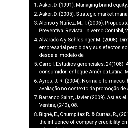
Aaker, D. (1991). Managing brand equity
Aaker, D. (2005). Strategic market mana
Alonso y Núñez, M., I. (2006). Propuest
Preventiva. Revista Universo Contábil, 2
Alvarado A y Schlesinger M. (2008). Dim
empresarial percibida y sus efectos so
desde el modelo de
Carroll. Estudios gerenciales, 24(108). 
consumidor: enfoque América Latina. M
Ayres, J. R. (2004). Norma e formacao: 
avaliação no contexto da promoção de s
Barranco Sainz, Javier (2009). Así es e
Ventas, (242), 08.
Bigné, E., Chumpitaz R. & Currás, R., (
the influence of company credibility on