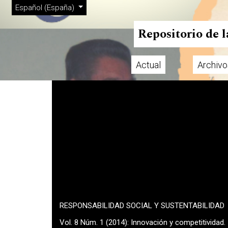
Menú de administración
Ir al menú de navegación principal
Ir al contenido principal
Ir al pie de página del sitio
Cambiar el idioma. El actual es:
Español (España)
Repositorio de 
Actual
Archivo
Menú principal
RESPONSABILIDAD SOCIAL Y SUSTENTABILIDAD
Vol. 8 Núm. 1 (2014): Innovación y competitividad