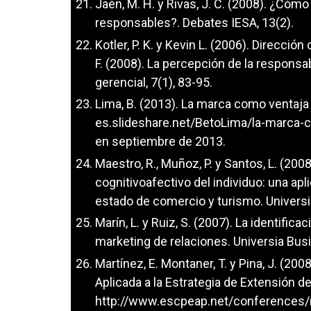
Jaén, M. H. y Rivas, J. C. (2008). ¿Có
responsables?. Debates IESA, 13(2).
Kotler, P. K. y Kevin L. (2006). Direcció
F. (2008). La percepción de la responsab
gerencial, 7(1), 83-95.
Lima, B. (2013). La marca como ventaj
es.slideshare.net/BetoLima/la-marca
en septiembre de 2013.
Maestro, R., Muñoz, P. y Santos, L. (2008
cognitivoafectivo del individuo: una apl
estado de comercio y turismo. Univers
Marín, L. y Ruiz, S. (2007). La identifi
marketing de relaciones. Universia Bus
Martínez, E. Montaner, T. y Pina, J. (2
Aplicada a la Estrategia de Extensión d
http://www.escpeap.net/conferences/