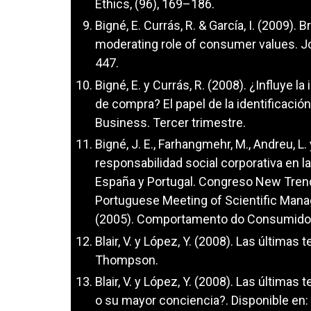
Ethics, (96), 169–186.
Bigné, E. Currás, R. & García, I. (2009). 
moderating role of consumer values. J
447.
Bigné, E. y Currás, R. (2008). ¿Influye l
de compra? El papel de la identificaci
Business. Tercer trimestre.
Bigné, J. E., Farhangmehr, M., Andreu, L
responsabilidad social corporativa en 
España y Portugal. Congreso New Trend
Portuguese Meeting of Scientific Managem
(2005). Comportamento do Consumido
Blair, V. y López, Y. (2008). Las últimas
Thompson.
Blair, V. y López, Y. (2008). Las última
o su mayor conciencia?. Disponible en: