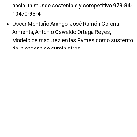
hacia un mundo sostenible y competitivo 978-84-
10470-93-4
Oscar Montaño Arango, José Ramón Corona
Armenta, Antonio Oswaldo Ortega Reyes,
Modelo de madurez en las Pymes como sustento
de la cadena de suministros
,
Repositorio de la Red Internacional de
Investigadores en Competitividad: Vol. 4 Núm. 1
(2010): La competitividad como factor de éxito
ISBN 978-970-27-2032-4,
José Ramón Corona Armenta, Oscar Montaño
Arango, Héctor Rivera Gómez,
La medición de la innovación a través de Métodos
Multicriterio: El caso de una pequeña empresa
manufacturera del estado de Hidalgo